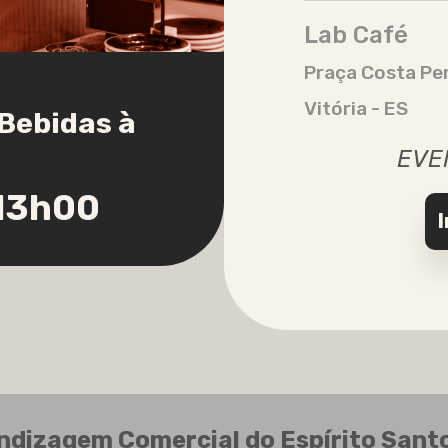
Lab Café
Praça Costa Per
Vitória - ES
 Bebidas à
EVE
 13h00
endizagem Comercial do Espírito Sant