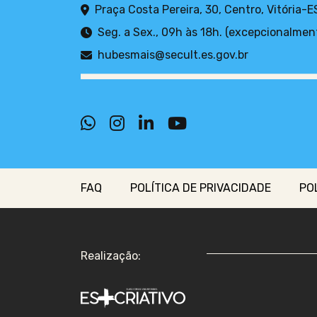
Praça Costa Pereira, 30, Centro, Vitória-E
Seg. a Sex., 09h às 18h. (excepcionalmen
hubesmais@secult.es.gov.br
FAQ
POLÍTICA DE PRIVACIDADE
PO
Realização: