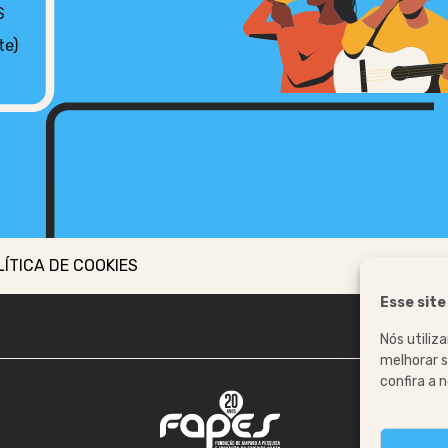
S
te)
LÍTICA DE COOKIES
Esse site
Nós utili
melhorar s
confira a 