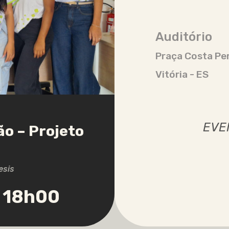
Auditório
Praça Costa Per
Vitória - ES
EVE
o – Projeto
esis
s 18h00